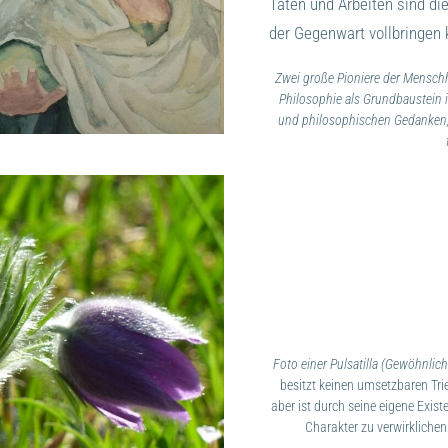
Taten und Arbeiten sind di
der Gegenwart vollbringen 
Zwei große Pioniere der Menschhe
Philosophie als Grundbaustein 
und philosophischen Gedanken, 
Foto einer Pulsatilla (Gewöhnlic
besitzt keinen umsetzbaren Tr
aber ist durch seine eigene Exist
Charakter zu verwirklichen