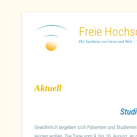
Freie Hochsc
Die Synthese von Geist und Welt – T
Aktuell
Stud
Gewöhnlich begeben sich Patienten und Studienteiln
leisten wollen. Die Tage vom 9. bis 16. August, a