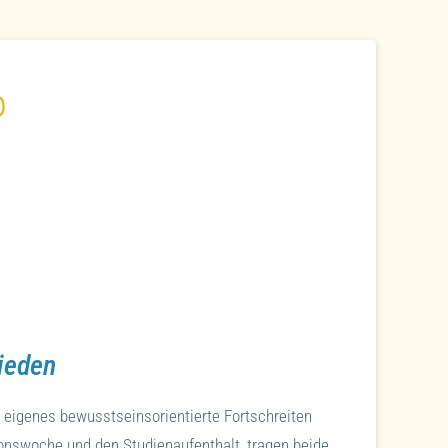
o
ieden
r eigenes bewusstseinsorientierte Fortschreiten
ionswoche und den Studienaufenthalt, tragen beide